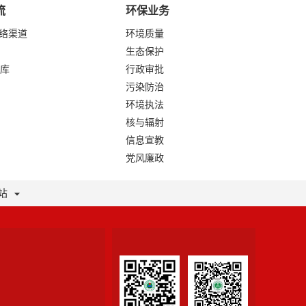
流
环保业务
网络渠道
环境质量
生态保护
库
行政审批
污染防治
环境执法
核与辐射
信息宣教
党风廉政
站