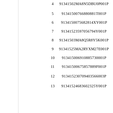
4
91341502MA8N5DBU0P001P
5
91341500766880881T001P
6
9134150075682814XY001P
7
91341523597056794Y001P
8
91341503MA8Q5R8Y5K001P
9
91341525MA2RYXM27E001P
10
913415006910885730001P
11
91341500675857889F001P
12
913415230709403566003P
13
91341524683602325Y001P